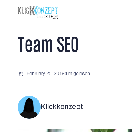
T
e
a
m
S
E
O
February 25, 2019
4 m
gelesen
Klickkonzept