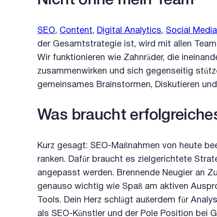
Nicht ohne mein Team
SEO
,
Content
,
Digital Analytics
,
Social Media
der Gesamtstrategie ist, wird mit allen Tea
Wir funktionieren wie Zahnräder, die ineinan
zusammenwirken und sich gegenseitig stützen
gemeinsames Brainstormen, Diskutieren und
Was braucht erfolgreich
Kurz gesagt: SEO-Maßnahmen von heute beei
ranken. Dafür braucht es zielgerichtete Strate
angepasst werden. Brennende Neugier an Zuk
genauso wichtig wie Spaß am aktiven Auspr
Tools. Dein Herz schlägt außerdem für Analy
als SEO-Künstler und der Pole Position bei 