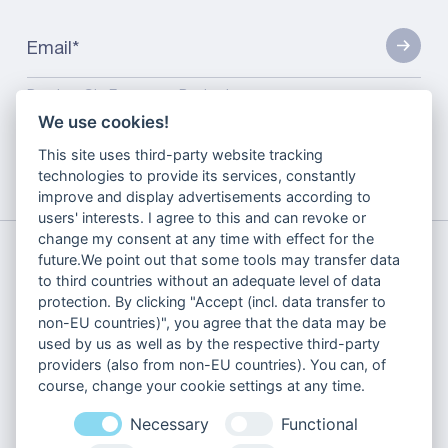
Email
*
Drücken Sie Enter zum Registrieren
We use cookies!
This site uses third-party website tracking
technologies to provide its services, constantly
case-
conversion-steigerung-durch-target-
startseite
improve and display advertisements according to
studies
roas-strategie
users' interests. I agree to this and can revoke or
change my consent at any time with effect for the
future.We point out that some tools may transfer data
to third countries without an adequate level of data
protection. By clicking "Accept (incl. data transfer to
non-EU countries)", you agree that the data may be
Über uns
used by us as well as by the respective third-party
Fallstudien
providers (also from non-EU countries). You can, of
course, change your cookie settings at any time.
Blog
Kontakt
Necessary
Functional