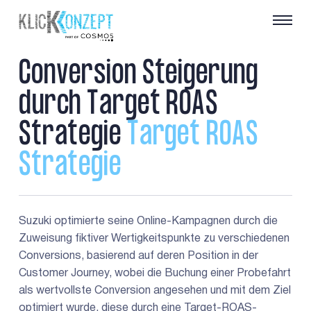
C
o
n
v
e
r
s
i
o
n
S
t
e
i
g
e
r
u
n
g
d
u
r
c
h
T
a
r
g
e
t
R
O
A
S
S
t
r
a
t
e
g
i
e
T
a
r
g
e
t
R
O
A
S
S
t
r
a
t
e
g
i
e
Suzuki optimierte seine Online-Kampagnen durch die
Zuweisung fiktiver Wertigkeitspunkte zu verschiedenen
Conversions, basierend auf deren Position in der
Customer Journey, wobei die Buchung einer Probefahrt
als wertvollste Conversion angesehen und mit dem Ziel
optimiert wurde, diese durch eine Target-ROAS-