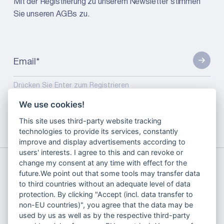
Mit der Registrierung zu unserem Newsletter stimmen
Sie unseren AGBs zu.
Email
*
Drücken Sie Enter zum Registrieren
We use cookies!
This site uses third-party website tracking
online-
labelium-eroeffnet-erstes-
technologies to provide its services, constantly
startseite
marketing-blog
buero-in-china
improve and display advertisements according to
users' interests. I agree to this and can revoke or
change my consent at any time with effect for the
future.We point out that some tools may transfer data
to third countries without an adequate level of data
protection. By clicking "Accept (incl. data transfer to
non-EU countries)", you agree that the data may be
Über uns
used by us as well as by the respective third-party
Fallstudien