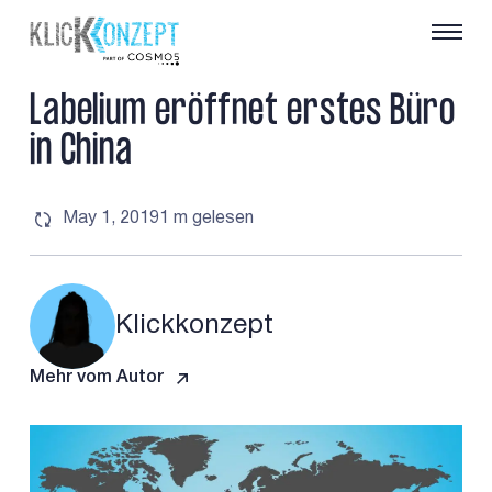
L
a
b
e
l
i
u
m
e
r
ö
f
f
n
e
t
e
r
s
t
e
s
B
ü
r
o
i
n
C
h
i
n
a
May 1, 2019
1 m
gelesen
Klickkonzept
Mehr vom Autor