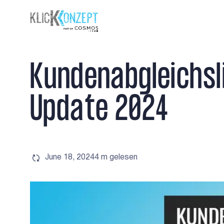
K
u
n
d
e
n
a
b
g
l
e
i
c
h
s
l
U
p
d
a
t
e
2
0
2
4
June 18, 2024
4 m
gelesen