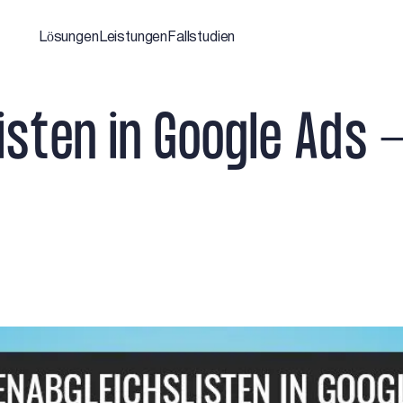
Lösungen
Leistungen
Fallstudien
i
s
t
e
n
i
n
G
o
o
g
l
e
A
d
s