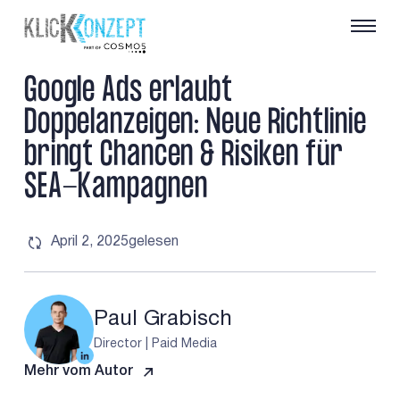
G
o
o
g
l
e
A
d
s
e
r
l
a
u
b
t
D
o
p
p
e
l
a
n
z
e
i
g
e
n
:
N
e
u
e
R
i
c
h
t
l
i
n
i
e
b
r
i
n
g
t
C
h
a
n
c
e
n
&
R
i
s
i
k
e
n
f
ü
r
S
E
A
-
K
a
m
p
a
g
n
e
n
April 2, 2025
gelesen
Paul Grabisch
Director | Paid Media
Mehr vom Autor