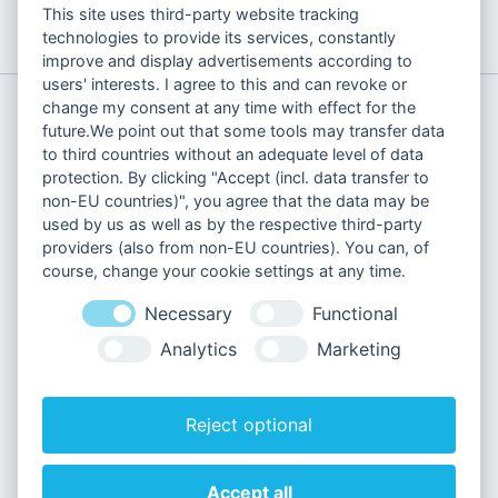
online-
This site uses third-party website tracking
google-ads-doppelanzeigen-
startseite
marketing-
technologies to provide its services, constantly
richtlinie-sea-chancen-risiken
blog
improve and display advertisements according to
users' interests. I agree to this and can revoke or
change my consent at any time with effect for the
future.We point out that some tools may transfer data
to third countries without an adequate level of data
protection. By clicking "Accept (incl. data transfer to
non-EU countries)", you agree that the data may be
Über uns
used by us as well as by the respective third-party
Fallstudien
providers (also from non-EU countries). You can, of
Blog
course, change your cookie settings at any time.
Kontakt
Necessary
Functional
Analytics
Marketing
Leistungen
Reject optional
Lösungen
Accept all