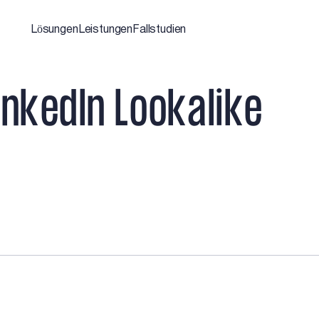
Lösungen
Leistungen
Fallstudien
i
n
k
e
d
I
n
L
o
o
k
a
l
i
k
e