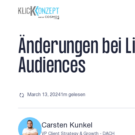
Ä
n
d
e
r
u
n
g
e
n
b
e
i
L
A
u
d
i
e
n
c
e
s
March 13, 2024
1m
gelesen
Carsten Kunkel
VP Client Strategy & Growth - DACH