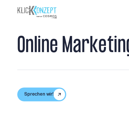
O
n
l
i
n
e
M
a
r
k
e
t
i
n
Sprechen wir!