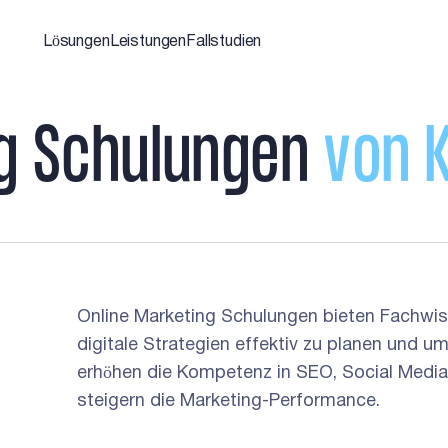
Lösungen
Leistungen
Fallstudien
g
S
c
h
u
l
u
n
g
e
n
v
o
n
Online Marketing Schulungen bieten Fachwi
digitale Strategien effektiv zu planen und u
erhöhen die Kompetenz in SEO, Social Media
steigern die Marketing-Performance.