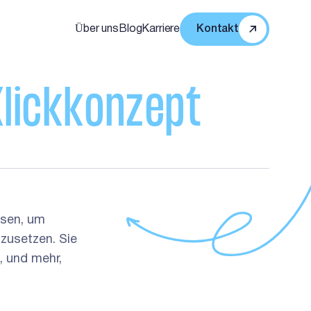
Über uns
Blog
Karriere
Kontakt
K
l
i
c
k
k
o
n
z
e
p
t
ssen, um
mzusetzen. Sie
, und mehr,