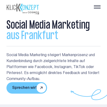
S
o
c
i
a
l
M
e
d
i
a
M
a
r
k
e
t
i
n
g
a
u
s
F
r
a
n
k
f
u
r
t
Social Media Marketing steigert Markenpräsenz und
Kundenbindung durch zielgerichtete Inhalte auf
Plattformen wie Facebook, Instagram, TikTok oder
Pinterest. Es ermöglicht direktes Feedback und fördert
Community-Aufbau.
Sprechen wir!