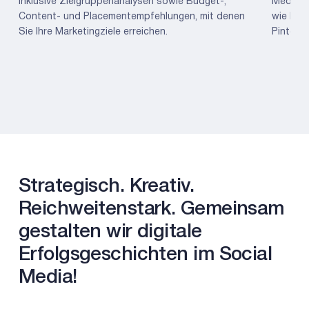
inklusive Zielgruppenanalysen sowie Budget-,
Media K
Content- und Placementempfehlungen, mit denen
wie Fac
Sie Ihre Marketingziele erreichen.
Pinteres
Strategisch. Kreativ.
Reichweitenstark. Gemeinsam
gestalten wir digitale
Erfolgsgeschichten im Social
Media!