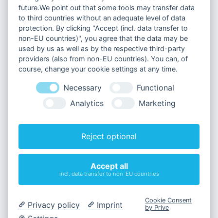
future.We point out that some tools may transfer data
to third countries without an adequate level of data
protection. By clicking "Accept (incl. data transfer to
non-EU countries)", you agree that the data may be
Über uns
used by us as well as by the respective third-party
Fallstudien
providers (also from non-EU countries). You can, of
Blog
course, change your cookie settings at any time.
Kontakt
Necessary
Functional
Analytics
Marketing
Leistungen
Reject optional
Lösungen
Accept all
incl. data transfer to non-EU countries
Karriere
Cookie Consent
Privacy policy
Imprint
by Prive