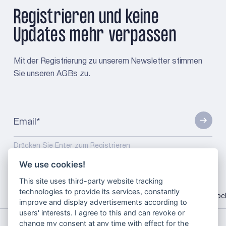
Registrieren und keine
Updates mehr verpassen
Mit der Registrierung zu unserem Newsletter stimmen
Sie unseren AGBs zu.
Email
*
Drücken Sie Enter zum Registrieren
We use cookies!
This site uses third-party website tracking
smm?
technologies to provide its services, constantly
startseite
leistungen
gbraid=0aaaaadjnzjzxppt9brntlkicc_uvfybc
improve and display advertisements according to
users' interests. I agree to this and can revoke or
change my consent at any time with effect for the